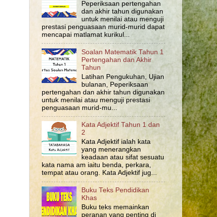
Peperiksaan pertengahan
dan akhir tahun digunakan
untuk menilai atau menguji
prestasi penguasaan murid-murid dapat
mencapai matlamat kurikul...
Soalan Matematik Tahun 1
Pertengahan dan Akhir
Tahun
Latihan Pengukuhan, Ujian
bulanan, Peperiksaan
pertengahan dan akhir tahun digunakan
untuk menilai atau menguji prestasi
penguasaan murid-mu...
Kata Adjektif Tahun 1 dan
2
Kata Adjektif ialah kata
yang menerangkan
keadaan atau sifat sesuatu
kata nama am iaitu benda, perkara,
tempat atau orang. Kata Adjektif jug...
Buku Teks Pendidikan
Khas
Buku teks memainkan
peranan yang penting di