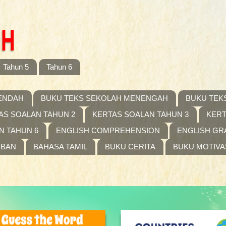
Tahun 5
Tahun 6
ENDAH
BUKU TEKS SEKOLAH MENENGAH
BUKU TEK
AS SOALAN TAHUN 2
KERTAS SOALAN TAHUN 3
KERT
N TAHUN 6
ENGLISH COMPREHENSION
ENGLISH G
IBAN
BAHASA TAMIL
BUKU CERITA
BUKU MOTIVA