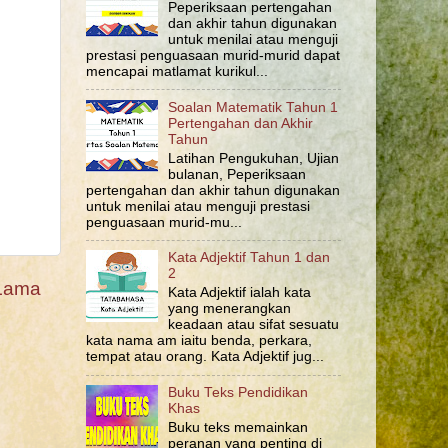
Peperiksaan pertengahan
dan akhir tahun digunakan
untuk menilai atau menguji
prestasi penguasaan murid-murid dapat
mencapai matlamat kurikul...
Soalan Matematik Tahun 1
Pertengahan dan Akhir
Tahun
Latihan Pengukuhan, Ujian
bulanan, Peperiksaan
pertengahan dan akhir tahun digunakan
untuk menilai atau menguji prestasi
penguasaan murid-mu...
Kata Adjektif Tahun 1 dan
2
 Lama
Kata Adjektif ialah kata
yang menerangkan
keadaan atau sifat sesuatu
kata nama am iaitu benda, perkara,
tempat atau orang. Kata Adjektif jug...
Buku Teks Pendidikan
Khas
Buku teks memainkan
peranan yang penting di