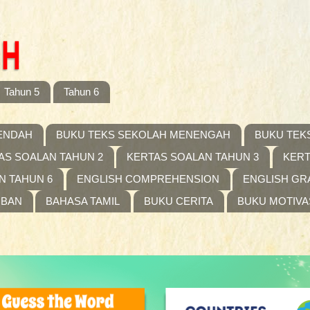
Tahun 5
Tahun 6
ENDAH
BUKU TEKS SEKOLAH MENENGAH
BUKU TEK
AS SOALAN TAHUN 2
KERTAS SOALAN TAHUN 3
KERT
N TAHUN 6
ENGLISH COMPREHENSION
ENGLISH G
IBAN
BAHASA TAMIL
BUKU CERITA
BUKU MOTIVA