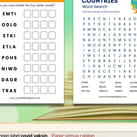
ngan label
covid vaksin
.
Papar semua catatan